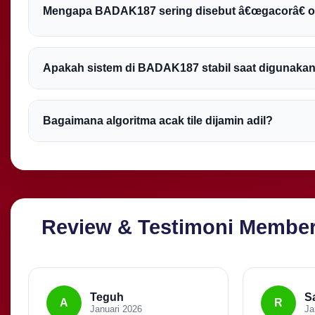
yang terasa dinamis membuat banyak pengguna terus
Mengapa BADAK187 sering disebut â€œgacorâ€ o
platform ini.
Istilah tersebut biasanya digunakan oleh komunitas p
menggambarkan pengalaman bermain yang terasa lebi
Apakah sistem di BADAK187 stabil saat digunaka
Namun, hasil permainan tetap bergantung pada siste
Platform ini dirancang dengan sistem yang responsif d
masing-masing pengguna.
akses permainan bisa berjalan lancar baik melalui p
Bagaimana algoritma acak tile dijamin adil?
desktop.
Menggunakan generator angka acak RNG bersertifikat 
pihak ketiga independen secara berkala.
Review & Testimoni Memb
Teguh
S
A
R
Januari 2026
Ja