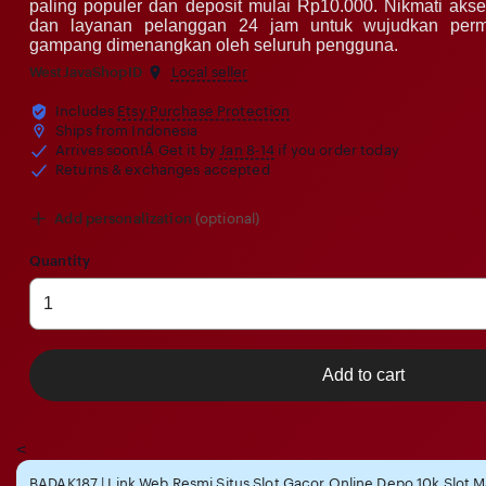
paling populer dan deposit mulai Rp10.000. Nikmati akses
dan layanan pelanggan 24 jam untuk wujudkan per
gampang dimenangkan oleh seluruh pengguna.
WestJavaShopID
Local seller
Includes
Etsy Purchase Protection
Ships from Indonesia
Arrives soon!Â Get it by
Jan 8-14
if you order today
Returns & exchanges accepted
Add personalization
(optional)
Quantity
Add to cart
<
BADAK187 | Link Web Resmi Situs Slot Gacor Online Depo 10k Slot 