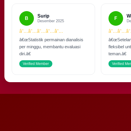
Surip
W
B
F
Desember 2025
De
â˜…â˜…â˜…â˜…â˜…
â˜…â˜…â
â€œStatistik permainan dianalisis
â€œSetelan 
per minggu, membantu evaluasi
fleksibel u
diri.â€
teman.â€
Verified Member
Verified M