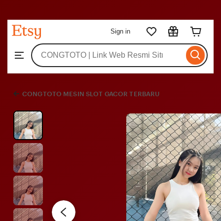
Etsy
Sign in
Skip
to
Search
Browse
Content
for
items
or
shops
CONGTOTO MESIN SLOT GACOR TERBARU