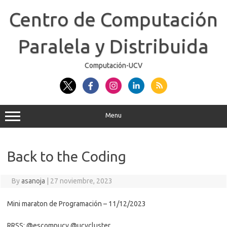
Skip
to
Centro de Computación
content
Paralela y Distribuida
Computación-UCV
Menu
Back to the Coding
By
asanoja
|
27 noviembre, 2023
Mini maraton de Programación – 11/12/2023
RRSS: @escompucv @ucvcluster