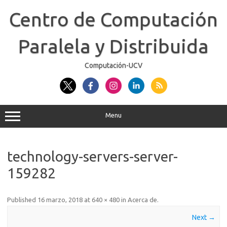
Skip
to
Centro de Computación
content
Paralela y Distribuida
Computación-UCV
Menu
technology-servers-server-
159282
Published
16 marzo, 2018
at
640 × 480
in
Acerca de
.
Next →