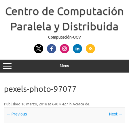
Skip
to
Centro de Computación
content
Paralela y Distribuida
Computación-UCV
Menu
pexels-photo-97077
Published
16 marzo, 2018
at
640 × 427
in
Acerca de
.
← Previous
Next →