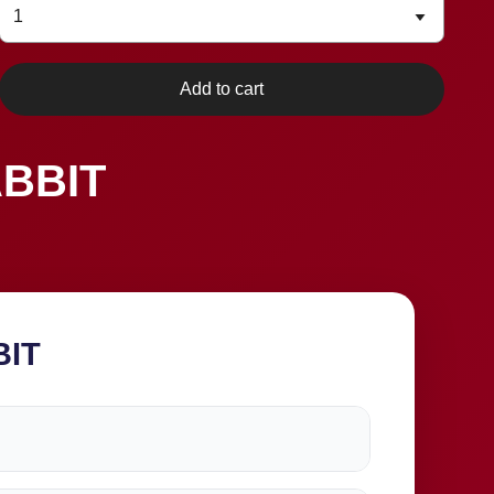
Add to cart
ABBIT
BIT
emilih sesuai preferensi dan gaya bermain