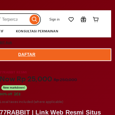
Sign in
IF
KONSULTASI PERMAINAN
BIT Apk
DAFTAR
77RABBIT RESMI
Price:
Now
Rp 25,000
Original
Rp 250,000
Price:
New markdown!
â€¢
90% off
Local taxes included (where applicable)
77RABBIT | Link Web Resmi Situs