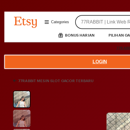
Skip
Search
Etsy
to
Categories
for
Content
items
or
BONUS HARIAN
PILIHAN G
shops
77RABB
LOGIN
77RABBIT MESIN SLOT GACOR TERBARU