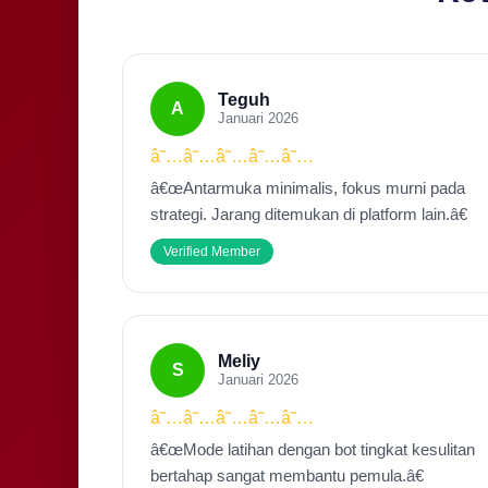
Teguh
A
Januari 2026
â˜…â˜…â˜…â˜…â˜…
â€œAntarmuka minimalis, fokus murni pada
strategi. Jarang ditemukan di platform lain.â€
Verified Member
Meliy
S
Januari 2026
â˜…â˜…â˜…â˜…â˜…
â€œMode latihan dengan bot tingkat kesulitan
bertahap sangat membantu pemula.â€