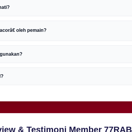
ati?
stabil, serta pengalaman bermain yang terasa dinamis membua
corâ€ oleh pemain?
komunitas pemain untuk menggambarkan pengalaman bermain yan
stem dan keberuntungan masing-masing pengguna.
digunakan?
esponsif dan optimal, sehingga akses permainan bisa berjalan 
l?
rtifikat yang diaudit oleh pihak ketiga independen secara be
view & Testimoni Member 77RAB