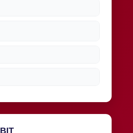
t banyak pengguna terus kembali menikmati
g terasa lebih seru dan dinamis. Namun,
lancar baik melalui perangkat mobile
rkala.
BIT