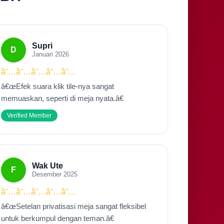
Supri
D
Januari 2026
â˜…â˜…â˜…â˜…â˜…
â€œEfek suara klik tile-nya sangat
memuaskan, seperti di meja nyata.â€
Verified Member
Wak Ute
F
Desember 2025
â˜…â˜…â˜…â˜…â˜…
â€œSetelan privatisasi meja sangat fleksibel
untuk berkumpul dengan teman.â€