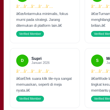
â˜…â˜…â˜…â˜…â˜…
â˜…â˜…â
â€œAntarmuka minimalis, fokus
â€œTurname
murni pada strategi. Jarang
menghilang
ditemukan di platform lain.â€
brilian.â€
Verified Member
Verified M
Supri
M
D
S
Januari 2026
Ja
â˜…â˜…â˜…â˜…â˜…
â˜…â˜…â
â€œEfek suara klik tile-nya sangat
â€œMode la
memuaskan, seperti di meja
tingkat kes
nyata.â€
membantu p
Verified Member
Verified M