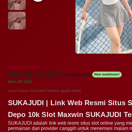
SUKAJUDI RESMI
Price:
Now
Rp 25,000
Original
Rp 250,000
New markdown!
Price:
â€¢
90% off
Local taxes included (where applicable)
SUKAJUDI | Link Web Resmi Situs S
Depo 10k Slot Maxwin SUKAJUDI Te
SUKAJUDI adalah link web resmi situs slot online yang me
permainan dari provider canggih untuk menemani malam 