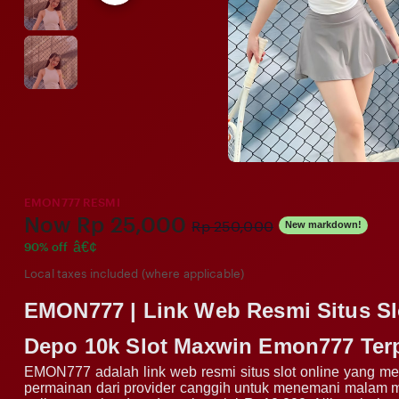
EMON777 RESMI
Price:
Now
Rp 25,000
Original
Rp 250,000
New markdown!
Price:
â€¢
90% off
Local taxes included (where applicable)
EMON777 | Link Web Resmi Situs Sl
Depo 10k Slot Maxwin Emon777 Ter
EMON777 adalah link web resmi situs slot online yang me
permainan dari provider canggih untuk menemani malam 