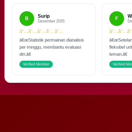
Surip
W
B
F
Desember 2025
De
â˜…â˜…â˜…â˜…â˜…
â˜…â˜…â
â€œStatistik permainan dianalisis
â€œSetelan 
per minggu, membantu evaluasi
fleksibel u
diri.â€
teman.â€
Verified Member
Verified M