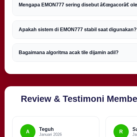
yang terasa dinamis membuat banyak pengguna terus
Mengapa EMON777 sering disebut â€œgacorâ€ ol
platform ini.
Istilah tersebut biasanya digunakan oleh komunitas p
menggambarkan pengalaman bermain yang terasa lebi
Apakah sistem di EMON777 stabil saat digunakan?
Namun, hasil permainan tetap bergantung pada siste
Platform ini dirancang dengan sistem yang responsif d
masing-masing pengguna.
akses permainan bisa berjalan lancar baik melalui p
Bagaimana algoritma acak tile dijamin adil?
desktop.
Menggunakan generator angka acak RNG bersertifikat 
pihak ketiga independen secara berkala.
Review & Testimoni Memb
Teguh
S
A
R
Januari 2026
Ja