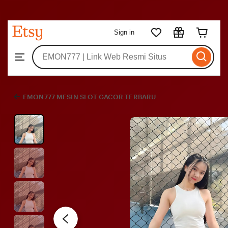
Etsy
Sign in
Skip
to
Search
Browse
Content
for
items
or
shops
EMON777 MESIN SLOT GACOR TERBARU