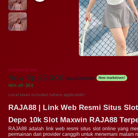
RAJA88 RESMI
Price:
Now
Rp 25,000
Original
Rp 250,000
New markdown!
Price:
â€¢
90% off
Local taxes included (where applicable)
RAJA88 | Link Web Resmi Situs Slo
Depo 10k Slot Maxwin RAJA88 Terp
RAJA88 adalah link web resmi situs slot online yang me
permainan dari provider canggih untuk menemani malam 